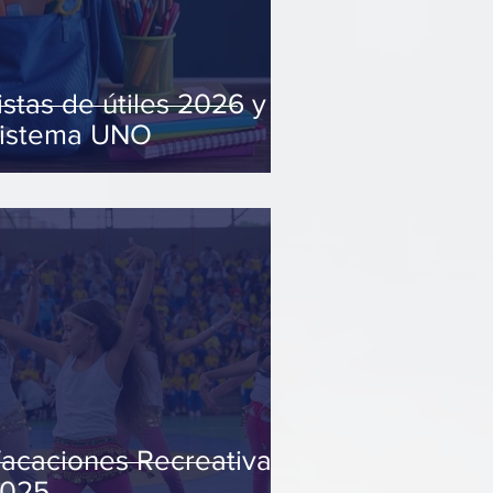
istas de útiles 2026 y
istema UNO
acaciones Recreativas
025