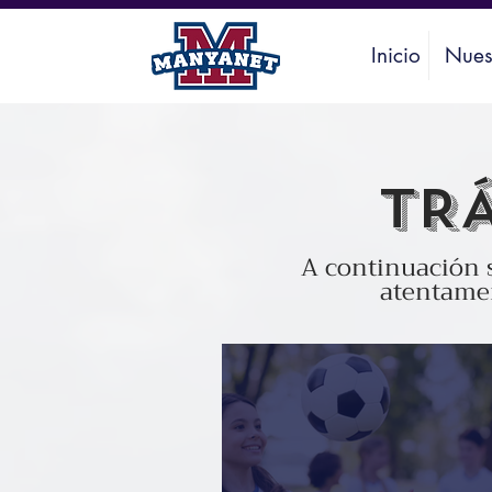
Inicio
Nues
TR
A continuación s
atentamen