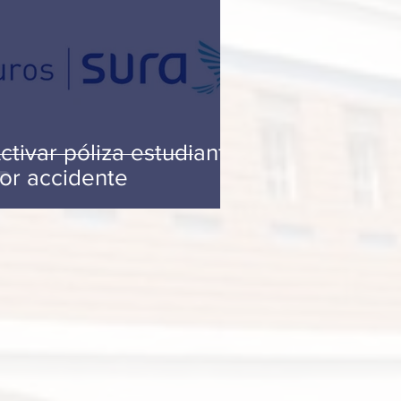
ctivar póliza estudiantil
or accidente