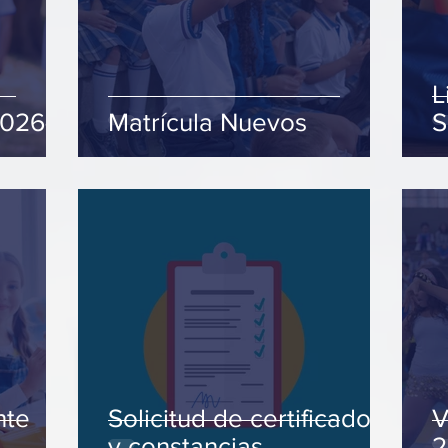
L
2026-2
Matrícula Nuevos
S
nte
Solicitud de certificados
V
y constancias
2