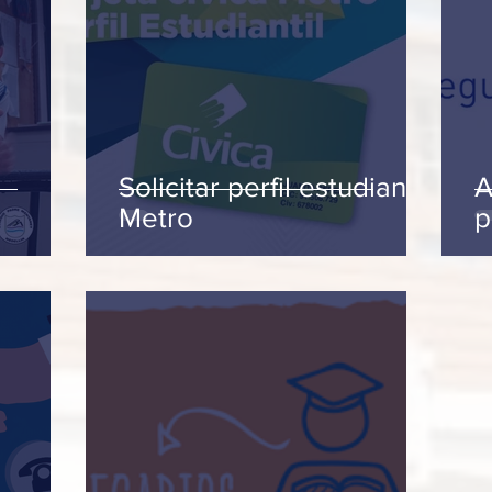
Solicitar perfil estudiantil
A
Metro
p