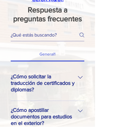
Respuesta a
preguntas frecuentes
General1
¿Cómo solicitar la
traducción de certificados y
diplomas?
El Colegio Padre Manyanet no es 
una agencia autorizada para la 
¿Cómo apostillar
documentos para estudios
traducción de documentos 
en el exterior?
oficiales. Los certificados serán 
emitidos en español y el egresado 