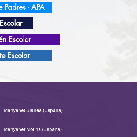
e Padres - APA
Escolar
n Escolar
te Escolar
Manyanet Blanes (España)
Manyanet Molins (España)