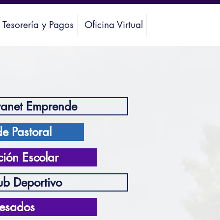
Tesorería y Pagos
Oficina Virtual
anet Emprende
de Pastoral
ción Escolar
ub Deportivo
esados