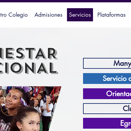
tro Colegio
Admisiones
Servicios
Plataformas
NESTAR
CIONAL
Many
Servicio 
Orienta
Cl
Egr