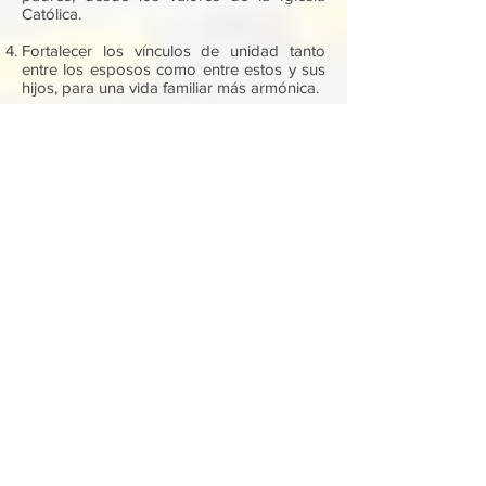
Católica.
Fortalecer los vínculos de unidad tanto
entre los esposos como entre estos y sus
hijos, para una vida familiar más armónica.
Despertar en cada uno de las familias, que
integran la Comunidad Manyanetiana, el
deseo de imitar los valores nazarenos en
su propia familia.
Promover en los esposos el testimonio en
el amor conyugal que les sirva a los
estudiantes como una motivación para
formar, más adelante, familias católicas y
comprometidas con los demás.​