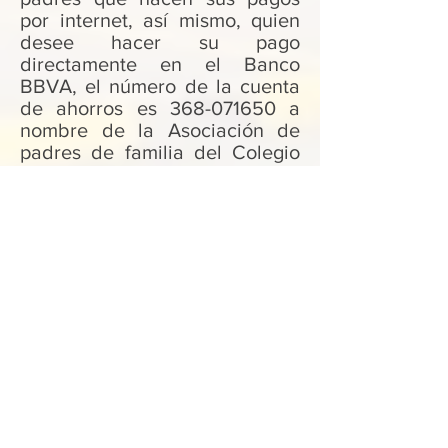
por internet, así mismo, quien
desee hacer su pago
directamente en el Banco
BBVA, el número de la cuenta
de ahorros es
368-071650
a
nombre de la Asociación de
padres de familia del Colegio
Padre Manyanet. De igual
manera, para facilitar su aporte,
también estaremos ubicados
en el colegio recibiendo sus
pagos los días de la matrícula.
Les reiteramos nuestro
decidido compromiso y
disposición para trabajar juntos
con un sólo propósito, el
bienestar de nuestros hijos. Los
requisitos para acceder al
auxilio ya están estipulados en