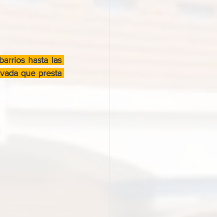
rrios hasta las 
vada que presta 