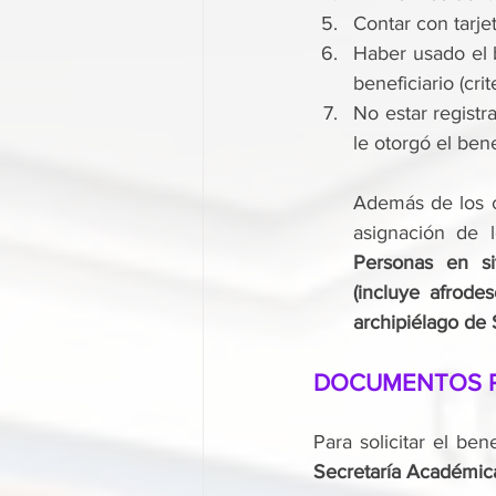
Contar con tarje
Haber usado el b
beneficiario (crit
No estar regist
le otorgó el bene
Además de los cr
asignación de l
Personas en si
(incluye afrode
archipiélago de
DOCUMENTOS 
Secretaría Académica