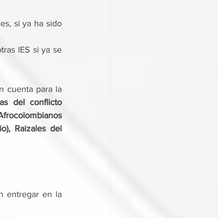
, si ya ha sido 
as IES si ya se 
n cuenta para la 
as del conflicto 
frocolombianos 
), Raizales del 
Para solicitar el beneficio, los estudiantes del Colegio Padre Manyanet deben entregar en la 