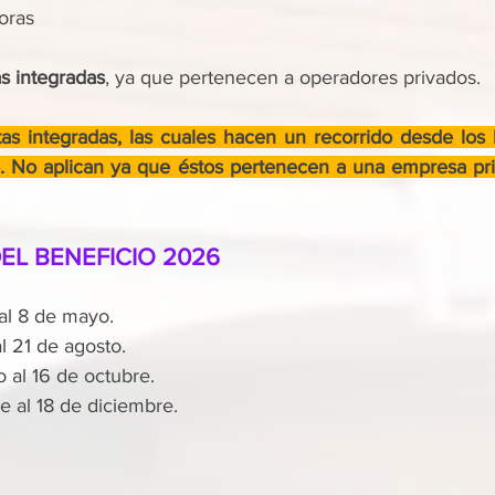
oras
as integradas
, ya que pertenecen a operadores privados.
as integradas, las cuales hacen un recorrido desde los ba
. No aplican ya que éstos pertenecen a una empresa pri
EL BENEFICIO 2026
al 8 de mayo.
l 21 de agosto.
 al 16 de octubre.
e al 18 de diciembre.