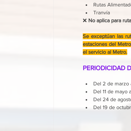
Rutas Alimentad
Tranvía
❌ 
No aplica para rut
Se exceptúan las rut
estaciones del Metro
el servicio al Metro.
PERIODICIDAD D
Del 2 de marzo 
Del 11 de mayo a
Del 24 de agosto
Del 19 de octubr