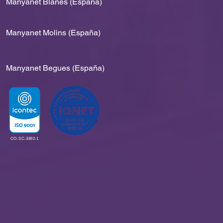
Manyanet Blanes (España)
Manyanet Molins (España)
s de útiles 2026 y
tema UNO
Manyanet Begues (España)
CO-SC-3892-1